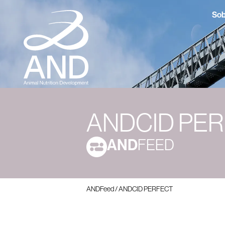
Sob
ANDCID PE
AND
FEED
ANDFeed
/
ANDCID PERFECT