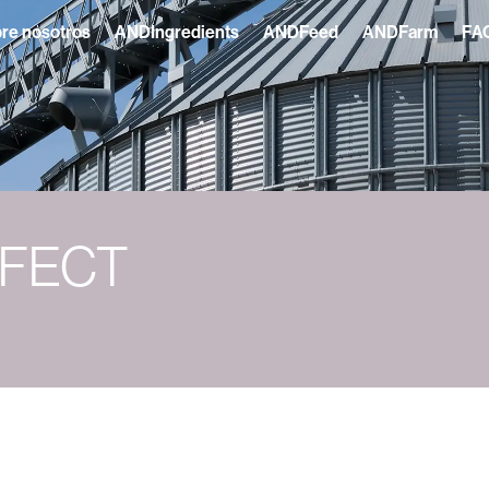
re nosotros
ANDIngredients
ANDFeed
ANDFarm
FA
RFECT