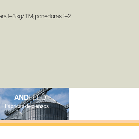
lers 1–3 kg/TM; ponedoras 1–2
S
AND
FEED
AND
FARM
Fábricas de piensos
Granjas