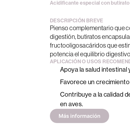
Acidificante
especial
con
butirato
DESCRIPCIÓN
BREVE
Pienso complementario que co
digestión, butiratos encapsula
fructooligosacáridos que esti
potencia el equilibrio digestiv
APLICACIÓN
O
USOS
RECOMEN
Apoya la salud intestinal y
Favorece un crecimiento 
Contribuye a la calidad d
en aves.
Más información