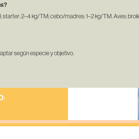
as?
 starter: 2–4 kg/TM; cebo/madres: 1–2 kg/TM. Aves: broi
daptar según especie y objetivo.
D
:
AND
INGREDIENT
Mezcladores /
correctoristas