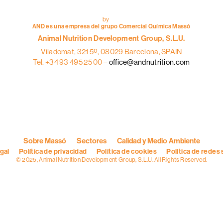
by
AND es una empresa del grupo Comercial Química Massó
Animal Nutrition Development Group, S.L.U.
Viladomat, 321 5º, 08029 Barcelona, SPAIN
Tel. +34 93 495 25 00 –
office@andnutrition.com
Sobre Massó
Sectores
Calidad y Medio Ambiente
egal
Política de privacidad
Política de cookies
Política de redes 
© 2025, Animal Nutrition Development Group, S.L.U. All Rights Reserved.