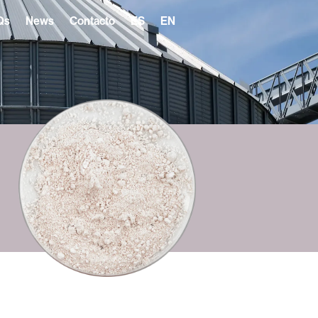
Qs
News
Contacto
ES
EN