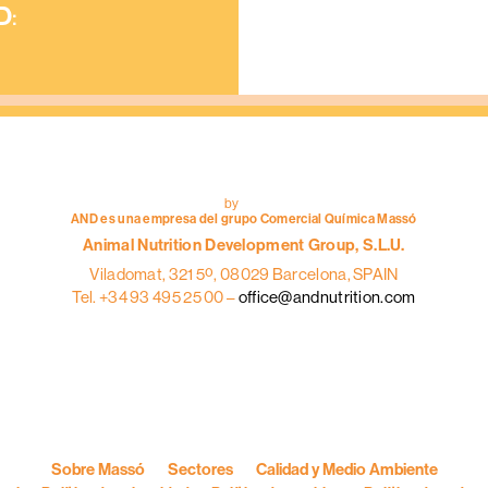
D
:
AND
INGREDIENT
Mezcladores /
correctoristas
by
AND es una empresa del grupo Comercial Química Massó
Animal Nutrition Development Group, S.L.U.
Viladomat, 321 5º, 08029 Barcelona, SPAIN
Tel. +34 93 495 25 00 –
office@andnutrition.com
Sobre Massó
Sectores
Calidad y Medio Ambiente