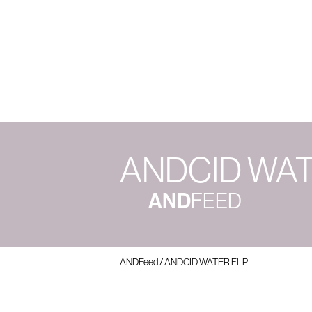
Sob
ANDCID WAT
AND
FEED
ANDFeed
/
ANDCID WATER FLP