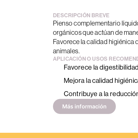
DESCRIPCIÓN
BREVE
Pienso complementario líquid
orgánicos que actúan de maner
Favorece la calidad higiénica d
animales.
APLICACIÓN
O
USOS
RECOMEN
Favorece la digestibilidad
Mejora la calidad higiénic
Contribuye a la reducció
Más información