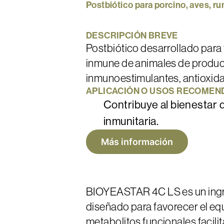
Postbiótico
para
porcino,
aves,
ru
DESCRIPCIÓN
BREVE
Postbiótico desarrollado para f
inmune de animales de produc
inmunoestimulantes, antioxidan
APLICACIÓN
O
USOS
RECOMEN
Contribuye al bienestar d
inmunitaria.
Más información
BIOYEASTAR 4C LS es un ingre
diseñado para favorecer el equi
metabolitos funcionales facili