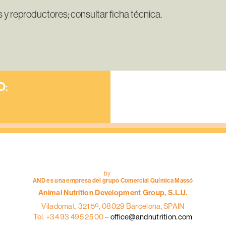
 y reproductores; consultar ficha técnica.
D
:
AND
INGREDIENT
Mezcladores /
correctoristas
by
AND es una empresa del grupo Comercial Química Massó
Animal Nutrition Development Group, S.L.U.
Viladomat, 321 5º, 08029 Barcelona, SPAIN
Tel. +34 93 495 25 00 –
office@andnutrition.com