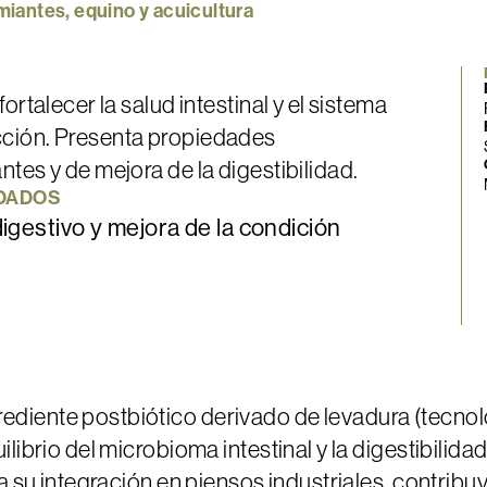
miantes,
equino
y
acuicultura
ortalecer la salud intestinal y el sistema
ción. Presenta propiedades
tes y de mejora de la digestibilidad.
DADOS
igestivo y mejora de la condición
diente postbiótico derivado de levadura (tecnol
librio del microbioma intestinal y la digestibilidad
ta su integración en piensos industriales, contrib