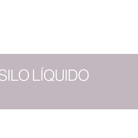
re nosotros
ANDIngredients
ANDFeed
ANDFarm
FA
SILO LÍQUIDO