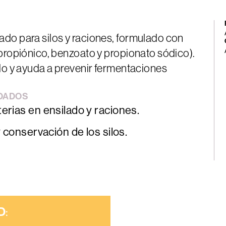
do para silos y raciones, formulado con
(propiónico, benzoato y propionato sódico).
do y ayuda a prevenir fermentaciones
DADOS
erias en ensilado y raciones.
y conservación de los silos.
D
:
AND
INGREDIENT
Mezcladores /