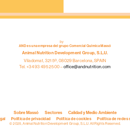
correctoristas
by
AND es una empresa del grupo Comercial Química Massó
Animal Nutrition Development Group, S.L.U.
Viladomat, 321 5º, 08029 Barcelona, SPAIN
Tel. +34 93 495 25 00 –
office@andnutrition.com
Sobre Massó
Sectores
Calidad y Medio Ambiente
egal
Política de privacidad
Política de cookies
Política de redes 
© 2025, Animal Nutrition Development Group, S.L.U. All Rights Reserved.