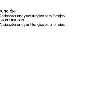
FUNCIÓN:
Antibacteriano y antifúngico para forrajes
COMPOSICIÓN:
Antibacteriano y antifúngico para forrajes
S
AND
FEED
AND
FARM
Fábricas de piensos
Granjas