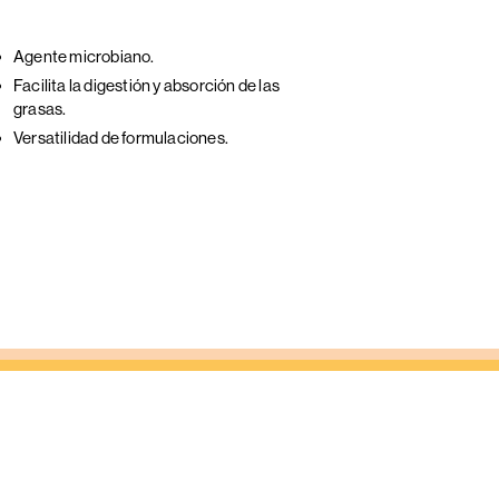
Agente microbiano.
Facilita la digestión y absorción de las
grasas.
Versatilidad de formulaciones.
S
AND
FEED
AND
FARM
Fábricas de piensos
Granjas