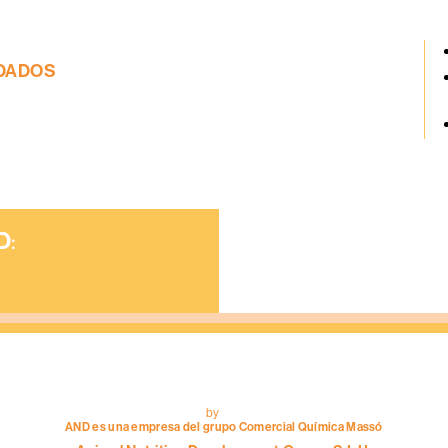
DADOS
D
:
AND
INGREDIENT
Mezcladores /
correctoristas
by
AND es una empresa del grupo Comercial Química Massó