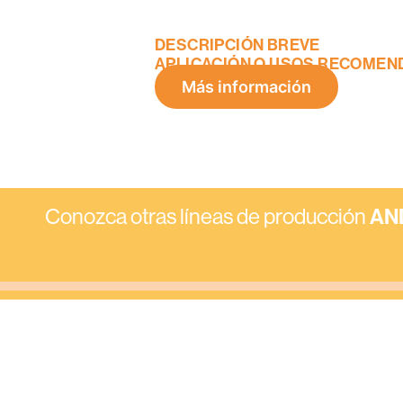
DESCRIPCIÓN
BREVE
APLICACIÓN
O
USOS
RECOMEN
Más información
Conozca otras líneas de producción
AN