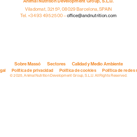
Animal Nutrition Development Group, S.L.U.
Viladomat, 321 5º, 08029 Barcelona, SPAIN
Tel. +34 93 495 25 00 –
office@andnutrition.com
Sobre Massó
Sectores
Calidad y Medio Ambiente
egal
Política de privacidad
Política de cookies
Política de redes 
© 2025, Animal Nutrition Development Group, S.L.U. All Rights Reserved.