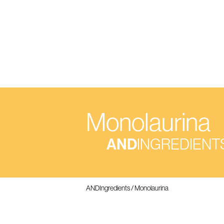
Sob
Monolaurina
AND
INGREDIENT
ANDIngredients
/
Monolaurina